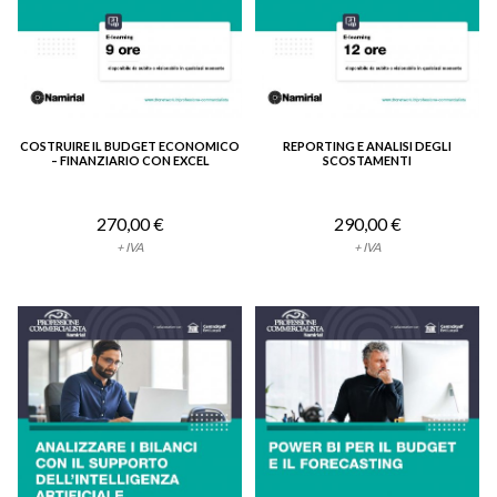
COSTRUIRE IL BUDGET ECONOMICO
REPORTING E ANALISI DEGLI
VEDI DETTAGLIO
VEDI DETTAGLIO
– FINANZIARIO CON EXCEL
SCOSTAMENTI
270,00 €
290,00 €
+ IVA
+ IVA