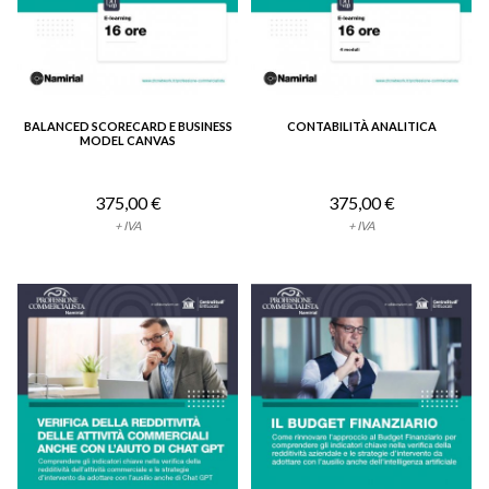
BALANCED SCORECARD E BUSINESS
CONTABILITÀ ANALITICA
VEDI DETTAGLIO
VEDI DETTAGLIO
MODEL CANVAS
375,00 €
375,00 €
+ IVA
+ IVA