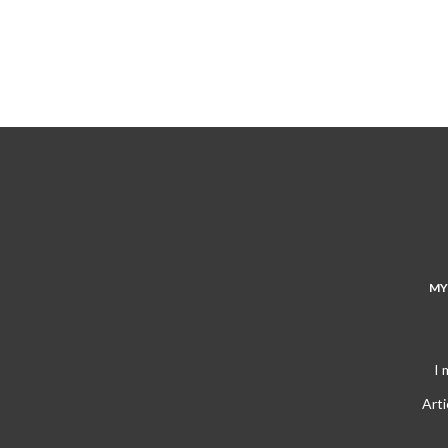
MY
I 
Arti