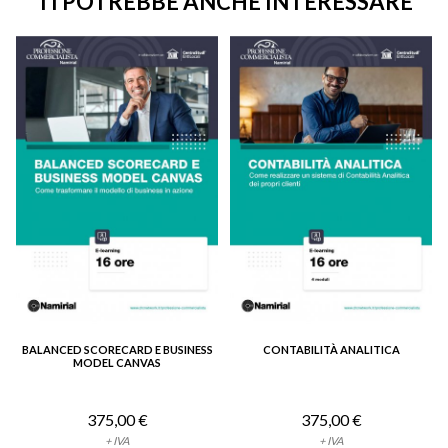
TI POTREBBE ANCHE INTERESSARE
BALANCED SCORECARD E BUSINESS
CONTABILITÀ ANALITICA
VEDI DETTAGLIO
VEDI DETTAGLIO
MODEL CANVAS
375,00 €
375,00 €
+ IVA
+ IVA