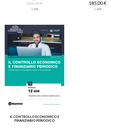
185,00 €
335,00 €
+ IVA
+ IVA
IL CONTROLLO ECONOMICO E
VEDI DETTAGLIO
FINANZIARIO PERIODICO