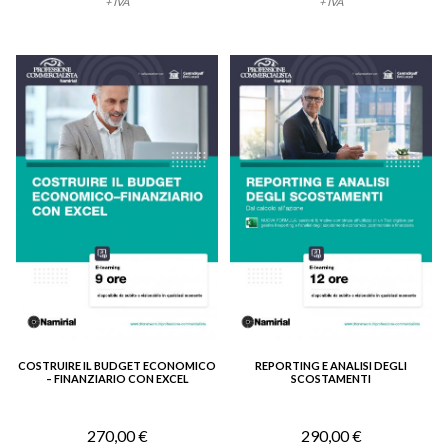
+ IVA
+ IVA
COSTRUIRE IL BUDGET ECONOMICO
REPORTING E ANALISI DEGLI
VEDI DETTAGLIO
VEDI DETTAGLIO
– FINANZIARIO CON EXCEL
SCOSTAMENTI
270,00 €
290,00 €