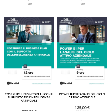
+ IVA
+ IVA
COSTRUIRE IL BUSINESS PLAN CON IL
POWER BI PER L’ANALISI DEL CICLO
VEDI DETTAGLIO
VEDI DETTAGLIO
SUPPORTO DELL’INTELLIGENZA
ATTIVO AZIENDALE
ARTIFICIALE
135,00 €