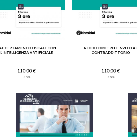
’ACCERTAMENTO FISCALE CON
REDDITOMETRO E INVITO A
VEDI DETTAGLIO
VEDI DETTAGLIO
L’INTELLIGENZA ARTIFICIALE
CONTRADDITTORIO
110,00 €
110,00 €
+ IVA
+ IVA