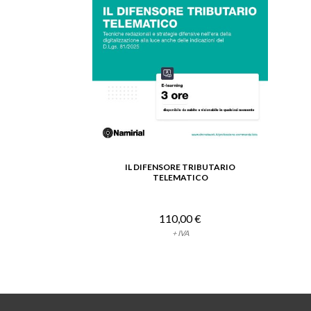
IL DIFENSORE TRIBUTARIO
VEDI DETTAGLIO
TELEMATICO
110,00 €
+ IVA