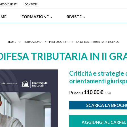
IZIO CLIENTI
CONTATTI
OME
FORMAZIONE
RIVISTE
HOME
/
FORMAZIONE
/
PROFESSIONISTI
/
LA DIFESA TRIBUTARIA IN II GRADO
DIFESA TRIBUTARIA IN II G
Criticità e strategie 
orientamenti giurisp
110,00 €
Prezzo
+ IVA
SCARICA LA BROC
AGGIUNGI AL CARREL