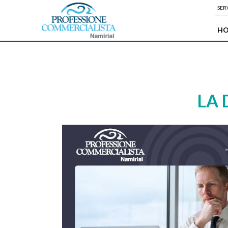
SERV
H
LA 