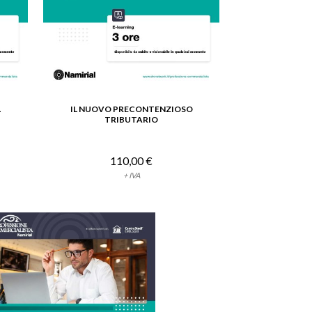
L
IL NUOVO PRECONTENZIOSO
VEDI DETTAGLIO
TRIBUTARIO
110,00 €
+ IVA