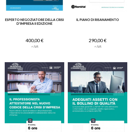
ESPERTO NEGOZIATORE DELLA CRISI
IL PIANO DI RISANAMENTO
VEDI DETTAGLIO
VEDI DETTAGLIO
D'IMPRESA II EDIZIONE
400,00 €
290,00 €
+ IVA
+ IVA