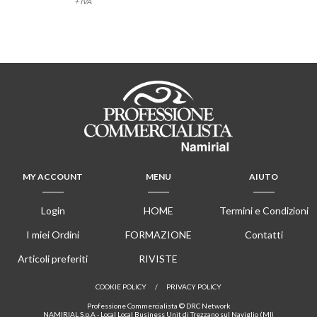
+ IVA
MY ACCOUNT
MENU
AIUTO
Login
HOME
Termini e Condizioni
I miei Ordini
FORMAZIONE
Contatti
Articoli preferiti
RIVISTE
COOKIE POLICY
/
PRIVACY POLICY
Professione Commercialista © DRC Network
NAMIRIAL S.p.A - Local Local Business Unit di Trezzano sul Naviglio (MI)