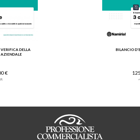
A VERIFICA DELLA
BILANCIO D’
TTAGLIO
VEDI D
 AZIENDALE
00 €
125
VA
+