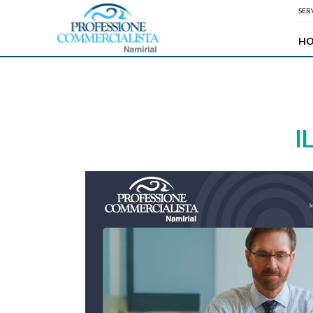
SERV
H
I