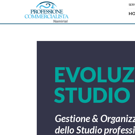
SERV
H