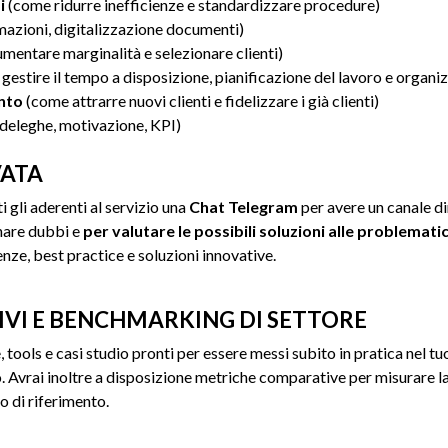
i
(come ridurre inefficienze e standardizzare procedure)
azioni, digitalizzazione documenti)
mentare marginalità e selezionare clienti)
estire il tempo a disposizione, pianificazione del lavoro e organiz
nto
(come attrarre nuovi clienti e fidelizzare i già clienti)
deleghe, motivazione, KPI)
VATA
i gli aderenti al servizio una
Chat Telegram
per avere un canale dir
nare dubbi e
per valutare le possibili soluzioni alle problemati
nze, best practice e soluzioni innovative.
VI E BENCHMARKING DI SETTORE
 tools e casi studio pronti per essere messi subito in pratica nel tu
Avrai inoltre a disposizione metriche comparative per misurare la p
o di riferimento.