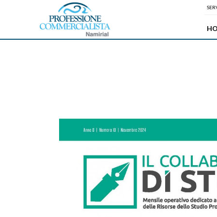
SERV
H