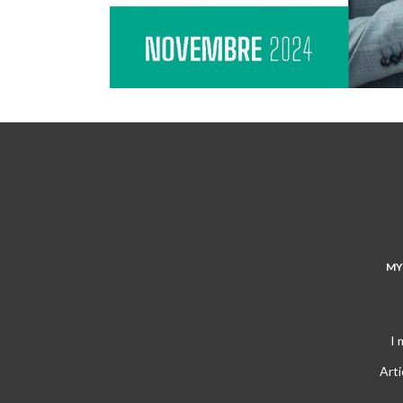
MY
I 
Arti