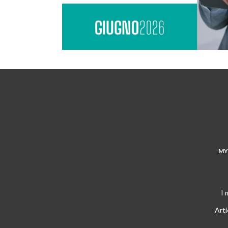
MY
I 
Arti