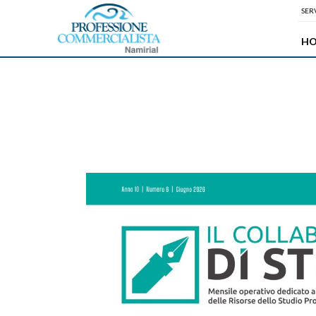
SERV
H