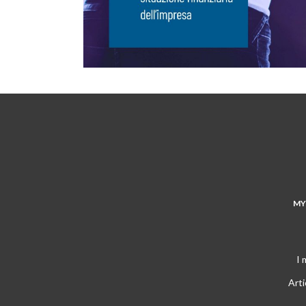
MY
I 
Arti