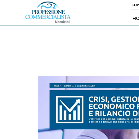
SERV
H